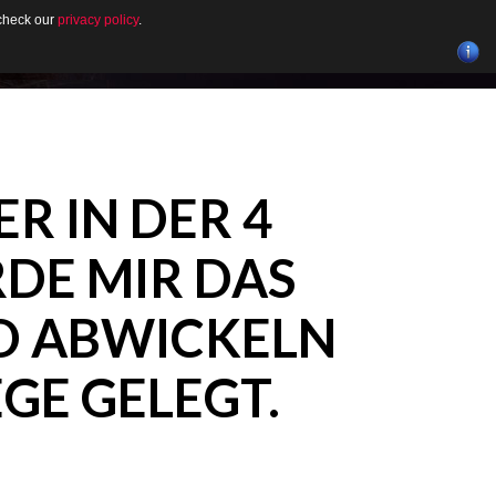
 check our
privacy policy
.
OUT
GALLERY
NEWS
CONTACT
ER
IN
DER
4
DE
MIR
DAS
D
ABWICKELN
EGE
GELEGT.