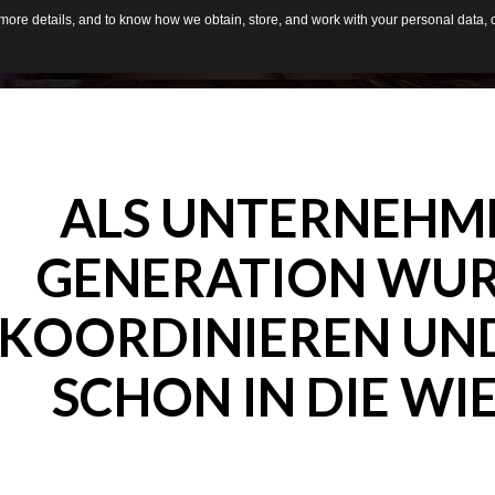
d more details, and to know how we obtain, store, and work with your personal data,
HOME
AB
ALS
UNTERNEHM
GENERATION
WUR
KOORDINIEREN
UN
SCHON
IN
DIE
WI